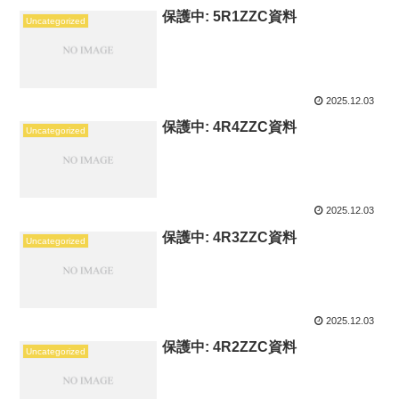
保護中: 5R1ZZC資料
Uncategorized
2025.12.03
保護中: 4R4ZZC資料
Uncategorized
2025.12.03
保護中: 4R3ZZC資料
Uncategorized
2025.12.03
保護中: 4R2ZZC資料
Uncategorized