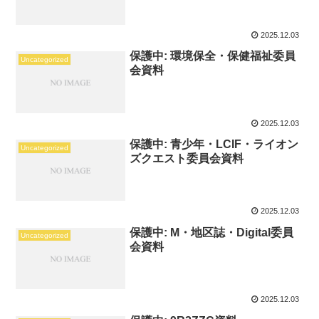
2025.12.03
保護中: 環境保全・保健福祉委員
Uncategorized
会資料
2025.12.03
保護中: 青少年・LCIF・ライオン
Uncategorized
ズクエスト委員会資料
2025.12.03
保護中: M・地区誌・Digital委員
Uncategorized
会資料
2025.12.03