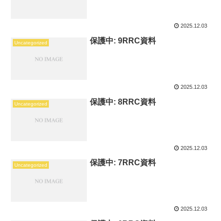
2025.12.03
保護中: 9RRC資料
Uncategorized
2025.12.03
保護中: 8RRC資料
Uncategorized
2025.12.03
保護中: 7RRC資料
Uncategorized
2025.12.03