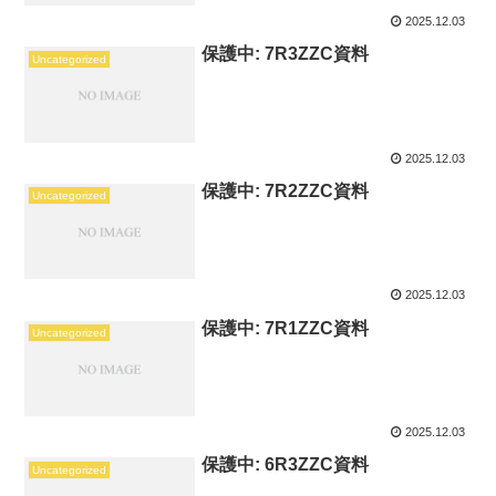
2025.12.03
保護中: 7R3ZZC資料
Uncategorized
2025.12.03
保護中: 7R2ZZC資料
Uncategorized
2025.12.03
保護中: 7R1ZZC資料
Uncategorized
2025.12.03
保護中: 6R3ZZC資料
Uncategorized